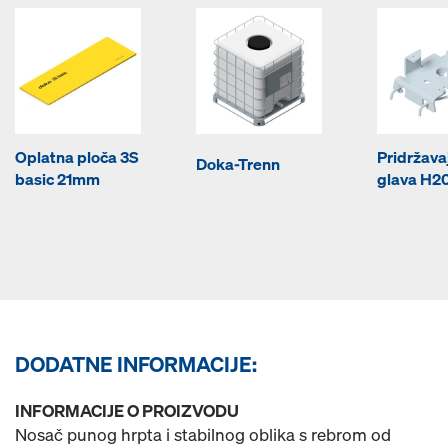
Oplatna ploča 3S
Pridržava
Doka-Trenn
basic 21mm
glava H2
DODATNE INFORMACIJE:
INFORMACIJE O PROIZVODU
Nosač punog hrpta i stabilnog oblika s rebrom od