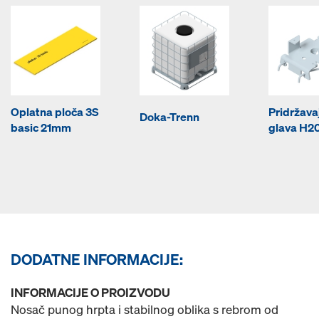
Oplatna ploča 3S
Pridržava
Doka-Trenn
basic 21mm
glava H2
DODATNE INFORMACIJE:
INFORMACIJE O PROIZVODU
Nosač punog hrpta i stabilnog oblika s rebrom od