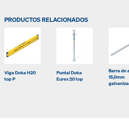
PRODUCTOS RELACIONADOS
Barra de 
Viga Doka H20
Puntal Doka
15,0mm
top P
Eurex 20 top
galvaniz