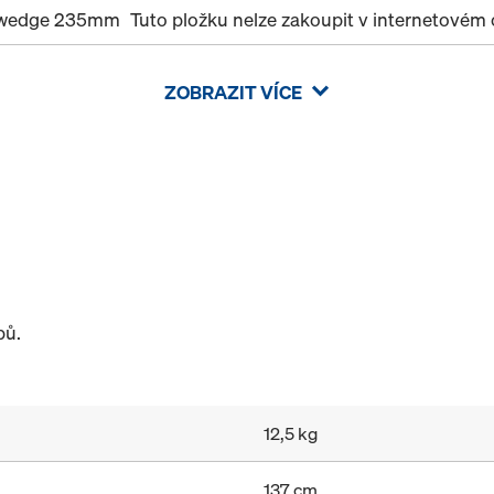
 wedge 235mm
Tuto pložku nelze zakoupit v internetové
ZOBRAZIT VÍCE
pů.
12,5 kg
137 cm