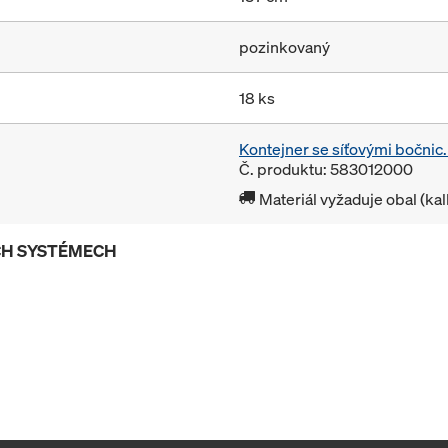
pozinkovaný
18 ks
Kontejner se síťovými bočni
Č. produktu: 583012000
Materiál vyžaduje obal (ka
ÍCH SYSTÉMECH