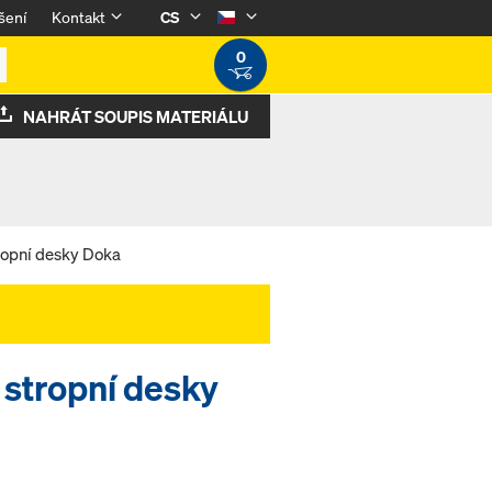
šení
Kontakt
CS
0
NAHRÁT SOUPIS MATERIÁLU
ropní desky Doka
 stropní desky