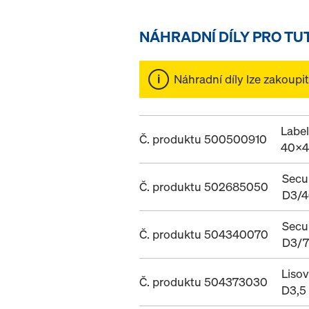
NÁHRADNÍ DÍLY PRO TU
Náhradní díly lze zakoupi
Label
Č. produktu 500500910
40x
Secu
Č. produktu 502685050
D3/
Secu
Č. produktu 504340070
D3/
Lisov
Č. produktu 504373030
D3,5