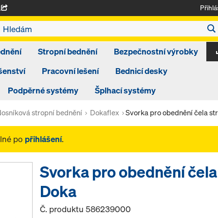
Přihlá
A
ednění
Stropní bednění
Bezpečnostní výrobky
šenství
Pracovní lešení
Bednicí desky
Podpěrné systémy
Šplhací systémy
osníková stropní bednění
Dokaflex
Svorka pro obednění čela st
elné po
přihlášení
.
Svorka pro obednění čela
Doka
Č. produktu
586239000