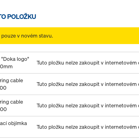
TO POLOŽKU
t pouze v novém stavu.
 "Doka logo"
Tuto pložku nelze zakoupit v internetové
40mm
ring cable
Tuto pložku nelze zakoupit v internetové
400
ring cable
Tuto pložku nelze zakoupit v internetové
700
ací objímka
Tuto pložku nelze zakoupit v internetové