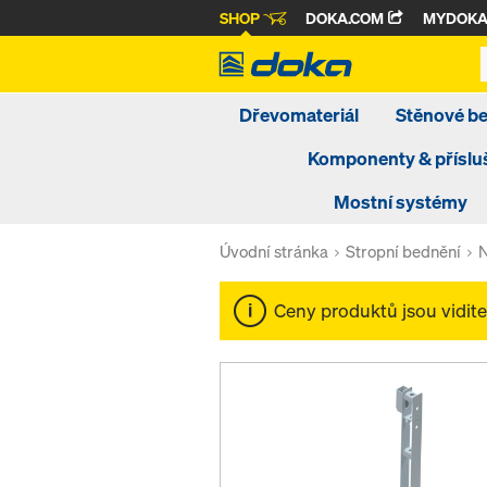
SHOP
DOKA.COM
MYDOK
Dřevomateriál
Stěnové b
Komponenty & příslu
Mostní systémy
Úvodní stránka
Stropní bednění
N
Ceny produktů jsou vidit