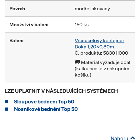
Povrch
modře lakovaný
Množství v balení
150 ks
Balení
Víceúčelový kontejner
Doka 1,20x0,80m
Č. produktu: 583011000
Materiál vyžaduje obal
(kalkulace je v nákupním
košíku)
LZE UPLATNIT V NÁSLEDUJÍCÍCH SYSTÉMECH
Sloupové bednění Top 50
Nosníkové bednění Top 50
Nahoru