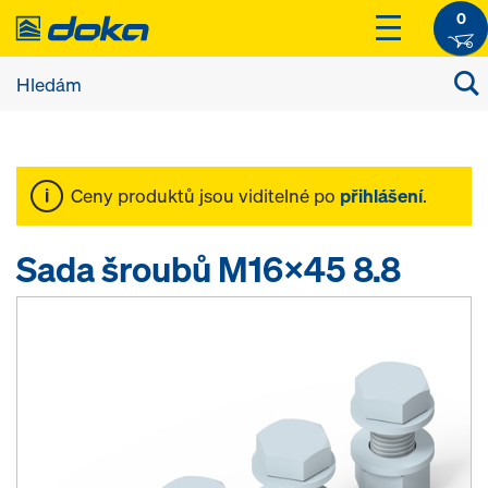
0
Ceny produktů jsou viditelné po
přihlášení
.
Sada šroubů M16x45 8.8