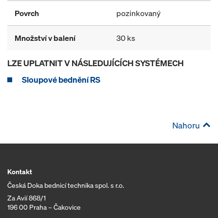
Povrch
pozinkovaný
Množství v balení
30 ks
LZE UPLATNIT V NÁSLEDUJÍCÍCH SYSTÉMECH
Sloupové bednění RS
Nahoru
Kontakt
Česká Doka bednicí technika spol. s r.o.
Za Avií 868/1
196 00 Praha – Čakovice