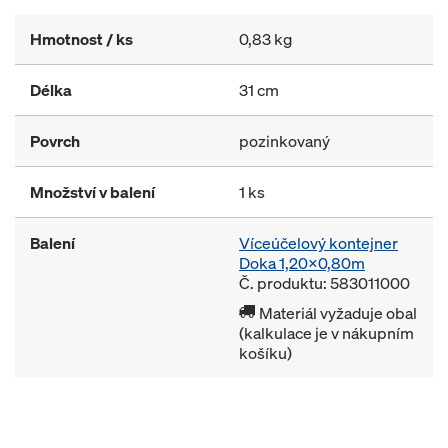
Hmotnost / ks
0,83 kg
Délka
31 cm
Povrch
pozinkovaný
Množství v balení
1 ks
Balení
Víceúčelový kontejner
Doka 1,20x0,80m
Č. produktu: 583011000
Materiál vyžaduje obal
(kalkulace je v nákupním
košíku)