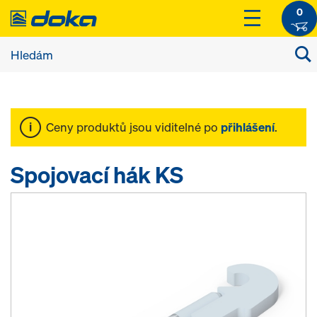
0
Ceny produktů jsou viditelné po
přihlášení
.
Spojovací hák KS