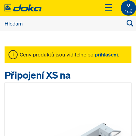
0
Ceny produktů jsou viditelné po
přihlášení
.
Připojení XS na