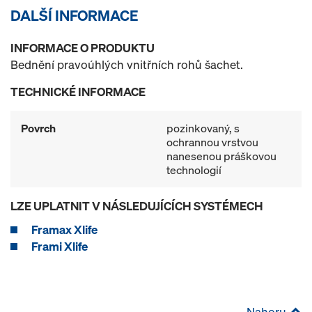
DALŠÍ INFORMACE
INFORMACE O PRODUKTU
Bednění pravoúhlých vnitřních rohů šachet.
TECHNICKÉ INFORMACE
Povrch
pozinkovaný, s
ochrannou vrstvou
nanesenou práškovou
technologií
LZE UPLATNIT V NÁSLEDUJÍCÍCH SYSTÉMECH
Framax Xlife
Frami Xlife
Nahoru