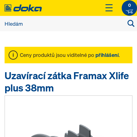
0
Ceny produktů jsou viditelné po
přihlášení
.
Uzavírací zátka Framax Xlife
plus 38mm