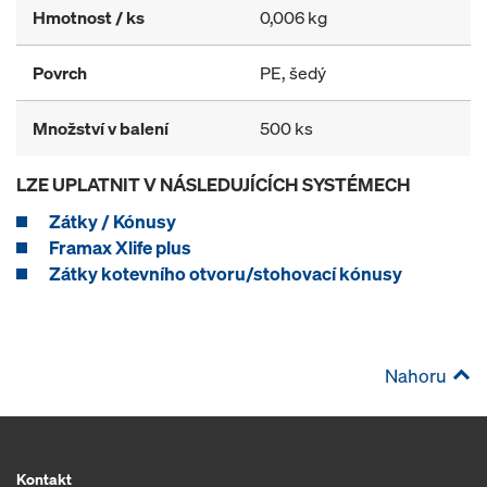
Hmotnost / ks
0,006 kg
Povrch
PE, šedý
Množství v balení
500 ks
LZE UPLATNIT V NÁSLEDUJÍCÍCH SYSTÉMECH
Zátky / Kónusy
Framax Xlife plus
Zátky kotevního otvoru/stohovací kónusy
Nahoru
Kontakt