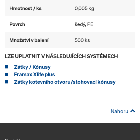
Hmotnost / ks
0,005 kg
Povrch
šedý, PE
Množství v balení
500 ks
LZE UPLATNIT V NÁSLEDUJÍCÍCH SYSTÉMECH
Zátky / Kónusy
Framax Xlife plus
Zátky kotevního otvoru/stohovací kónusy
Nahoru