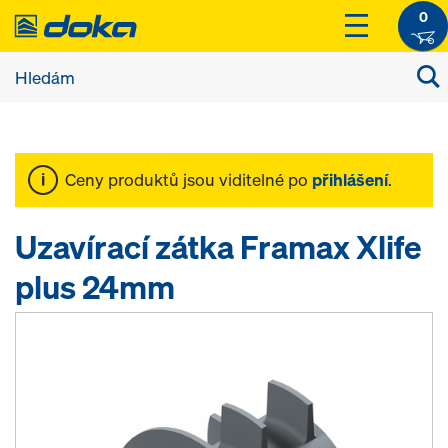
0
Ceny produktů jsou viditelné po
přihlášení
.
Uzavírací zátka Framax Xlife
plus 24mm