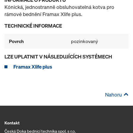
Kónická, jednostranně obsluhovatelná kotva pro
rámové bednění Framax Xlife plus.
TECHNICKÉ INFORMACE
Povrch
pozinkovaný
LZE UPLATNIT V NÁSLEDUJÍCÍCH SYSTÉMECH
Framax Xlife plus
Nahoru
Kontakt
Česká Doka bednicí technika spol. s r.o.