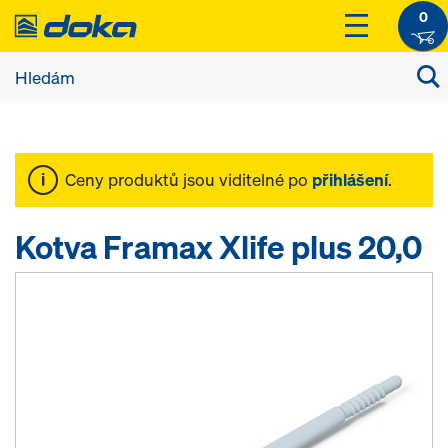
0
Ceny produktů jsou viditelné po
přihlášení
.
Kotva Framax Xlife plus 20,0