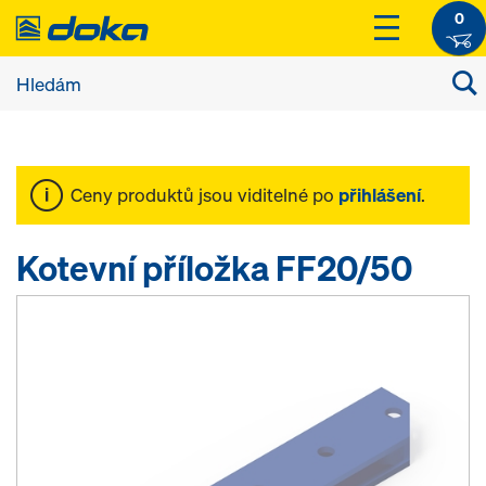
0
Ceny produktů jsou viditelné po
přihlášení
.
Kotevní příložka FF20/50