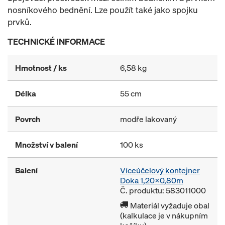
nosníkového bednění. Lze použít také jako spojku
prvků.
TECHNICKÉ INFORMACE
Hmotnost / ks
6,58 kg
Délka
55 cm
Povrch
modře lakovaný
Množství v balení
100 ks
Balení
Víceúčelový kontejner
Doka 1,20x0,80m
Č. produktu: 583011000
Materiál vyžaduje obal
(kalkulace je v nákupním