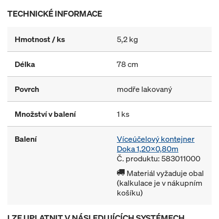
TECHNICKÉ INFORMACE
Hmotnost / ks
5,2 kg
Délka
78 cm
Povrch
modře lakovaný
Množství v balení
1 ks
Balení
Víceúčelový kontejner
Doka 1,20x0,80m
Č. produktu: 583011000
Materiál vyžaduje obal
(kalkulace je v nákupním
košíku)
LZE UPLATNIT V NÁSLEDUJÍCÍCH SYSTÉMECH