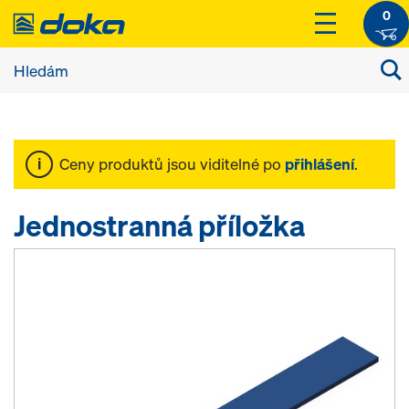
0
Ceny produktů jsou viditelné po
přihlášení
.
Jednostranná příložka