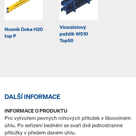
Víceúčelový
Nosník Doka H20
paždík WS10
top P
Top50
DALŠÍ INFORMACE
INFORMACE O PRODUKTU
Pro vytvoření pevných rohových příložek v libovolném
úhlu. Po seřízení bednění se svaří dvě jednostranné
příložky v předem daném úhlu.