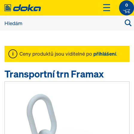
0
Ceny produktů jsou viditelné po
přihlášení
.
Transportní trn Framax