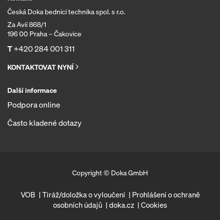
Česká Doka bednicí technika spol. s r.o.
Za Avií 868/1
196 00 Praha – Čakovice
T
+420 284 001 311
KONTAKTOVAT NYNÍ
Další informace
Podpora online
Často kladené dotazy
Copyright © Doka GmbH
VOB
Tiráž/doložka o vyloučení
Prohlášení o ochraně
osobních údajů
doka.cz
Cookies