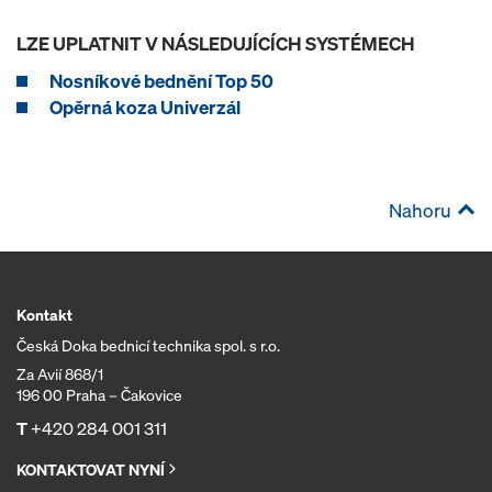
LZE UPLATNIT V NÁSLEDUJÍCÍCH SYSTÉMECH
Nosníkové bednění Top 50
Opěrná koza Univerzál
Nahoru
Kontakt
Česká Doka bednicí technika spol. s r.o.
Za Avií 868/1
196 00 Praha – Čakovice
T
+420 284 001 311
KONTAKTOVAT NYNÍ