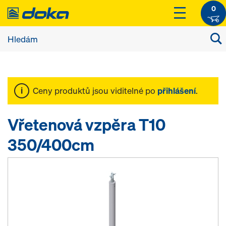
0
Ceny produktů jsou viditelné po
přihlášení
.
Vřetenová vzpěra T10
350/400cm