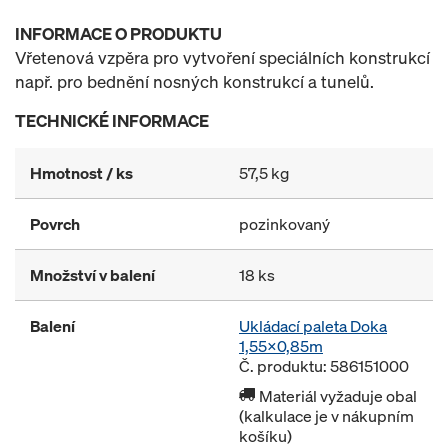
INFORMACE O PRODUKTU
Vřetenová vzpěra pro vytvoření speciálních konstrukcí
např. pro bednění nosných konstrukcí a tunelů.
TECHNICKÉ INFORMACE
Hmotnost / ks
57,5 kg
Povrch
pozinkovaný
Množství v balení
18 ks
Balení
Ukládací paleta Doka
1,55x0,85m
Č. produktu: 586151000
Materiál vyžaduje obal
(kalkulace je v nákupním
košíku)