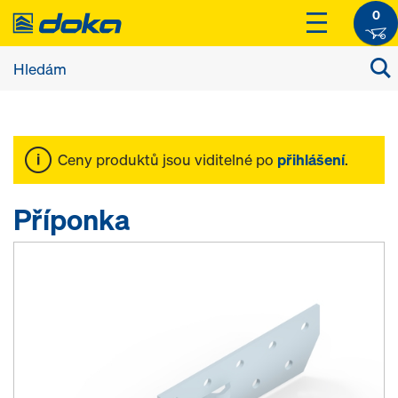
0
Ceny produktů jsou viditelné po
přihlášení
.
Příponka