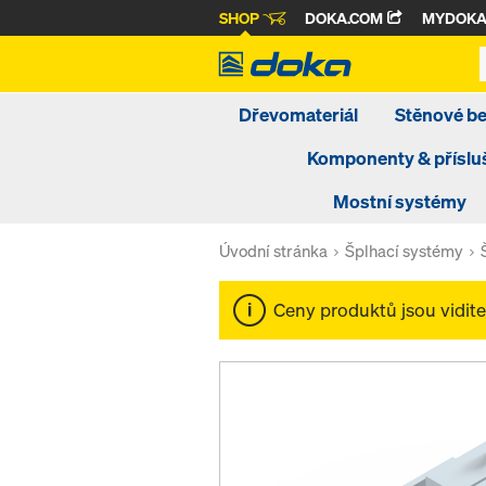
SHOP
DOKA.COM
MYDOK
Dřevomateriál
Stěnové b
Komponenty & příslu
Mostní systémy
Úvodní stránka
Šplhací systémy
Ceny produktů jsou vidit