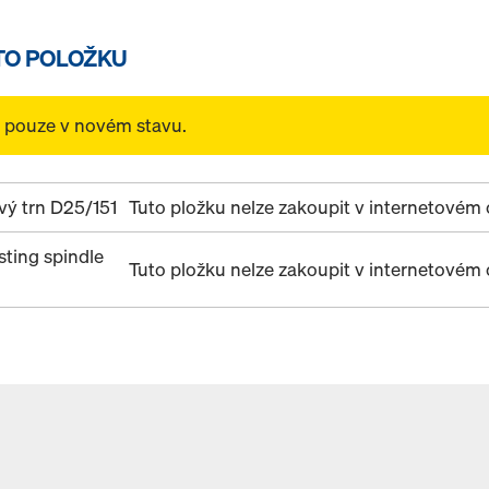
TO POLOŽKU
t pouze v novém stavu.
vý trn D25/151
Tuto pložku nelze zakoupit v internetové
sting spindle
Tuto pložku nelze zakoupit v internetové