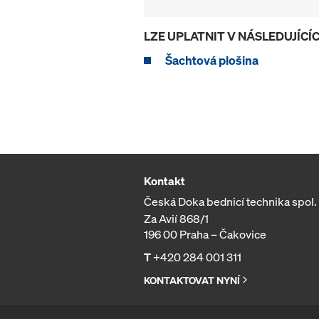
LZE UPLATNIT V NÁSLEDUJÍC
Šachtová plošina
Kontakt
Česká Doka bednicí technika spol. s
Za Avií 868/1
196 00 Praha – Čakovice
T
+420 284 001 311
KONTAKTOVAT NYNÍ