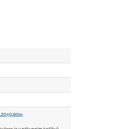
 1,20x0,80m
lkulace je v nákupním košíku)