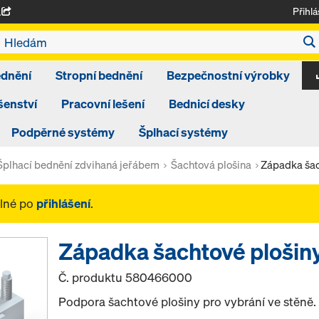
Přihlá
A
ednění
Stropní bednění
Bezpečnostní výrobky
šenství
Pracovní lešení
Bednicí desky
Podpěrné systémy
Šplhací systémy
Šplhací bednění zdvihaná jeřábem
Šachtová plošina
Západka šac
elné po
přihlášení
.
Západka šachtové plošin
Č. produktu
580466000
Podpora šachtové plošiny pro vybrání ve stěně.