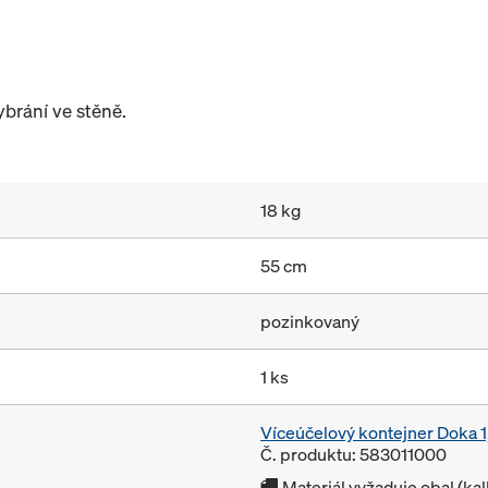
brání ve stěně.
18 kg
55 cm
pozinkovaný
1 ks
Víceúčelový kontejner Doka
Č. produktu: 583011000
Materiál vyžaduje obal (ka