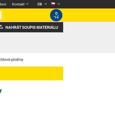
šení
Kontakt
CS
0
NAHRÁT SOUPIS MATERIÁLU
htové plošiny
y