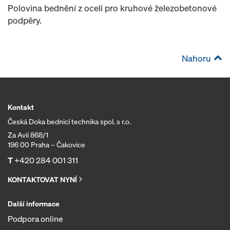
Polovina bednění z oceli pro kruhové železobetonové
podpěry.
Nahoru
Kontakt
Česká Doka bednicí technika spol. s r.o.
Za Avií 868/1
196 00 Praha – Čakovice
T
+420 284 001 311
KONTAKTOVAT NYNÍ
Další informace
Podpora online