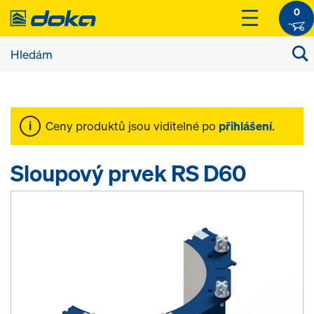
0
Ceny produktů jsou viditelné po
přihlášení
.
Sloupový prvek RS D60