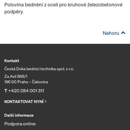
Polovina bednění z oceli pro kruhové železobetonové
podpěry.
Nahoru
Kontakt
Česká Doka bednicí technika spol. s r.o.
Za Avií 868/1
196 00 Praha – Čakovice
T
+420 284 001 311
KONTAKTOVAT NYNÍ
Další informace
Podpora online