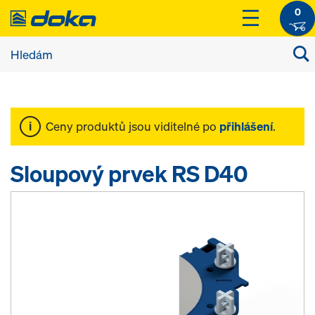
0
Ceny produktů jsou viditelné po
přihlášení
.
Sloupový prvek RS D40