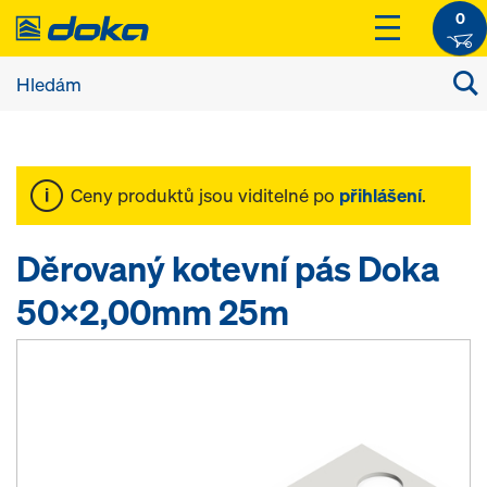
0
Ceny produktů jsou viditelné po
přihlášení
.
Děrovaný kotevní pás Doka
50x2,00mm 25m