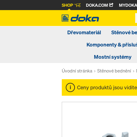
SHOP
DOKA.COM
MYDOK
Dřevomateriál
Stěnové b
Komponenty & příslu
Mostní systémy
Úvodní stránka
Stěnové bednění
Ceny produktů jsou vidit