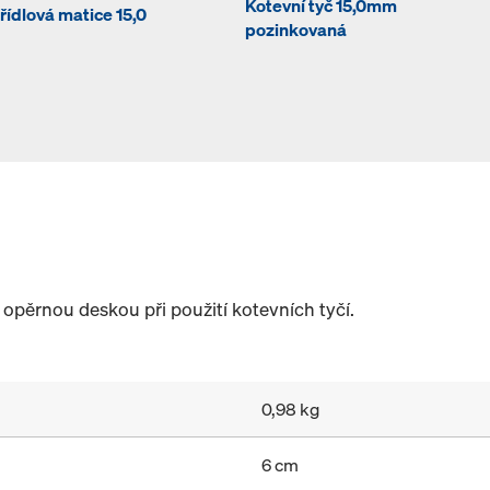
Kotevní tyč 15,0mm
řídlová matice 15,0
pozinkovaná
 opěrnou deskou při použití kotevních tyčí.
0,98 kg
6 cm