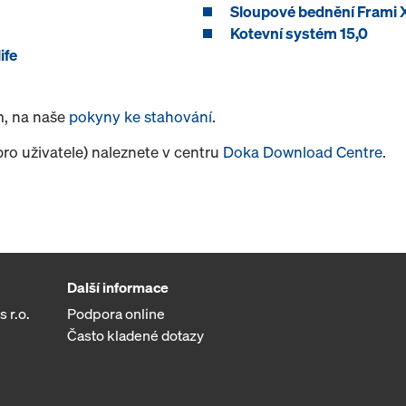
Sloupové bednění Frami X
Kotevní systém 15,0
ife
m, na naše
pokyny ke stahování
.
pro uživatele) naleznete v centru
Doka Download Centre
.
Další informace
 r.o.
Podpora online
Často kladené dotazy