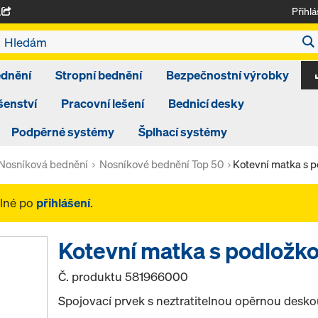
Přihlá
A
ednění
Stropní bednění
Bezpečnostní výrobky
šenství
Pracovní lešení
Bednicí desky
Podpěrné systémy
Šplhací systémy
Nosníková bednění
Nosníkové bednění Top 50
Kotevní matka s p
elné po
přihlášení
.
Kotevní matka s podložko
Č. produktu
581966000
Spojovací prvek s neztratitelnou opěrnou deskou 