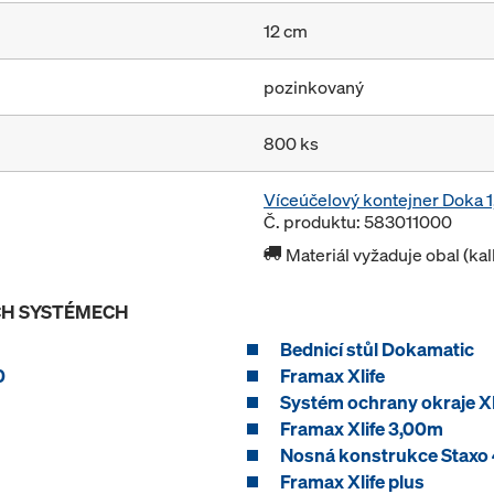
12 cm
pozinkovaný
800 ks
Víceúčelový kontejner Doka
Č. produktu: 583011000
Materiál vyžaduje obal (ka
ÍCH SYSTÉMECH
Bednicí stůl Dokamatic
0
Framax Xlife
Systém ochrany okraje X
Framax Xlife 3,00m
Nosná konstrukce Staxo
Framax Xlife plus