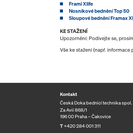
Frami Xlife
Nosníkové bednění Top 50
Sloupové bednění Framax Xl
KE STAŽENÍ
Upozornění: Podívejte se, prosí
Vše ke stažení (např. informace 
Kontakt
Česká Doka bednicí technika spol. s
Za Avií 868/1
196 00 Praha – Čakovice
T
+420 284 001 311