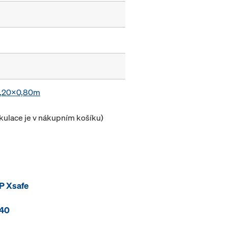
 1,20x0,80m
lkulace je v nákupním košíku)
P Xsafe
 40