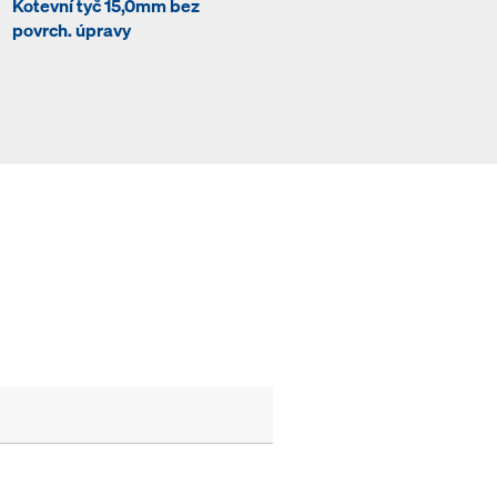
Kotevní tyč 15,0mm bez
Vodotěsná závěrka 15,0
povrch. úpravy