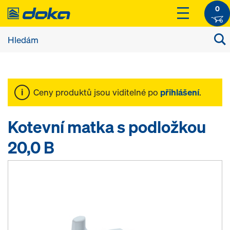
0
Ceny produktů jsou viditelné po
přihlášení
.
Kotevní matka s podložkou
20,0 B