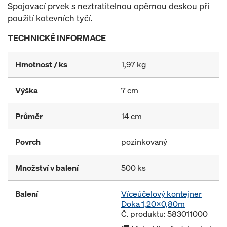
Spojovací prvek s neztratitelnou opěrnou deskou při
použití kotevních tyčí.
TECHNICKÉ INFORMACE
Hmotnost / ks
1,97 kg
Výška
7 cm
Průměr
14 cm
Povrch
pozinkovaný
Množství v balení
500 ks
Balení
Víceúčelový kontejner
Doka 1,20x0,80m
Č. produktu: 583011000