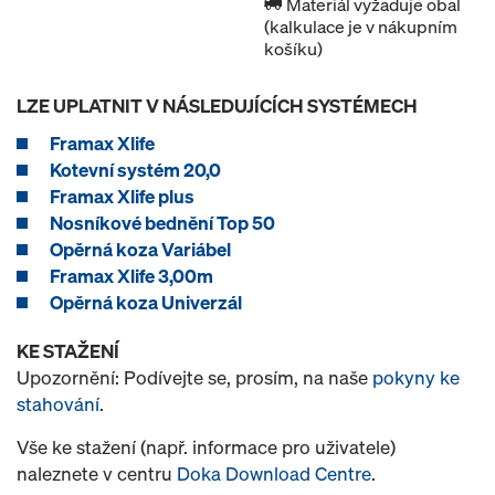
Materiál vyžaduje obal
(kalkulace je v nákupním
košíku)
LZE UPLATNIT V NÁSLEDUJÍCÍCH SYSTÉMECH
Framax Xlife
Kotevní systém 20,0
Framax Xlife plus
Nosníkové bednění Top 50
Opěrná koza Variábel
Framax Xlife 3,00m
Opěrná koza Univerzál
KE STAŽENÍ
Upozornění: Podívejte se, prosím, na naše
pokyny ke
stahování
.
Vše ke stažení (např. informace pro uživatele)
naleznete v centru
Doka Download Centre
.