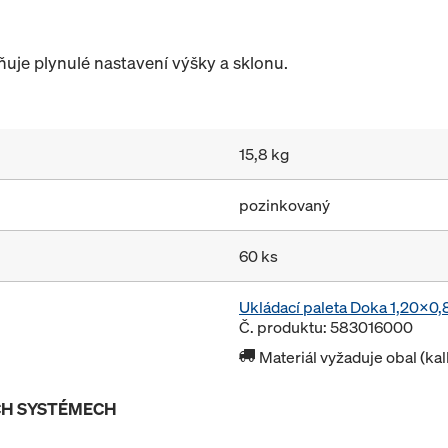
uje plynulé nastavení výšky a sklonu.
15,8 kg
pozinkovaný
60 ks
Ukládací paleta Doka 1,20x0
Č. produktu: 583016000
Materiál vyžaduje obal (ka
ÍCH SYSTÉMECH