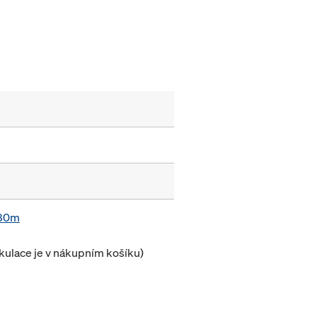
,80m
lkulace je v nákupním košíku)