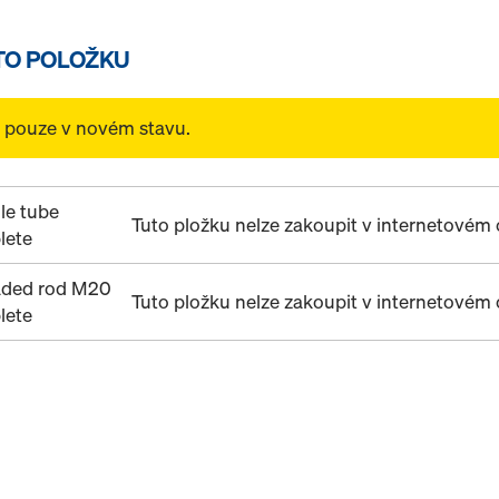
TO POLOŽKU
t pouze v novém stavu.
le tube
Tuto pložku nelze zakoupit v internetové
lete
aded rod M20
Tuto pložku nelze zakoupit v internetové
lete