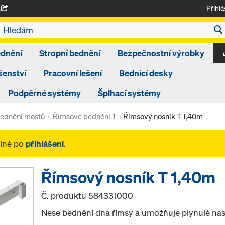
Přihlá
A
ednění
Stropní bednění
Bezpečnostní výrobky
šenství
Pracovní lešení
Bednicí desky
Podpěrné systémy
Šplhací systémy
ednění mostů
Římsové bednění T
Římsový nosník T 1,40m
elné po
přihlášení
.
Římsový nosník T 1,40m
Č. produktu
584331000
Nese bednění dna římsy a umožňuje plynulé nas