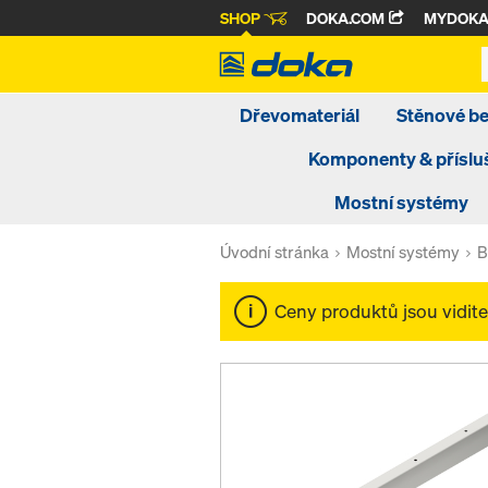
SHOP
DOKA.COM
MYDOK
Dřevomateriál
Stěnové b
Komponenty & příslu
Mostní systémy
Úvodní stránka
Mostní systémy
B
Ceny produktů jsou vidit