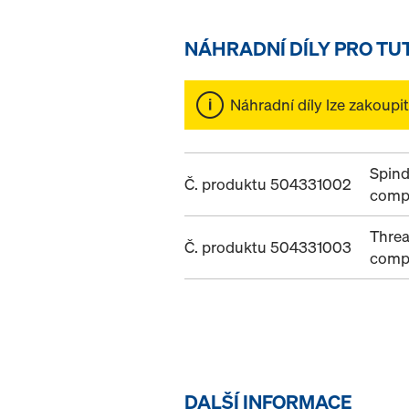
NÁHRADNÍ DÍLY PRO TU
Náhradní díly lze zakoupi
Spind
Č. produktu 504331002
comp
Thre
Č. produktu 504331003
comp
DALŠÍ INFORMACE