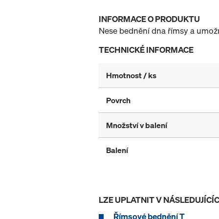
INFORMACE O PRODUKTU
Nese bednění dna římsy a umožň
TECHNICKÉ INFORMACE
Hmotnost / ks
Povrch
Množství v balení
Balení
LZE UPLATNIT V NÁSLEDUJÍC
Římsové bednění T