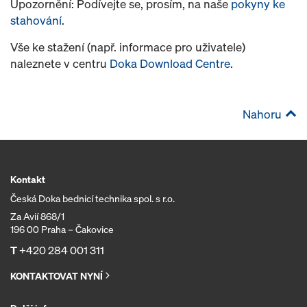
Upozornění: Podívejte se, prosím, na naše
pokyny ke
stahování
.
Vše ke stažení (např. informace pro uživatele)
naleznete v centru
Doka Download Centre
.
Nahoru
Kontakt
Česká Doka bednicí technika spol. s r.o.
Za Avií 868/1
196 00 Praha – Čakovice
T
+420 284 001 311
KONTAKTOVAT NYNÍ