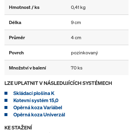
Hmotnost / ks
0,41 kg
Délka
9 cm
Průměr
4 cm
Povrch
pozinkovaný
Množství v balení
70 ks
LZE UPLATNIT V NÁSLEDUJÍCÍCH SYSTÉMECH
Skládací plošina K
Kotevní systém 15,0
Opěrná koza Variábel
Opěrná koza Univerzál
KE STAŽENÍ