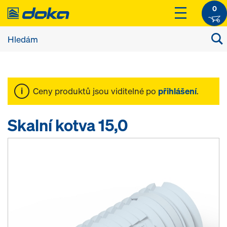
0
Ceny produktů jsou viditelné po
přihlášení
.
Skalní kotva 15,0