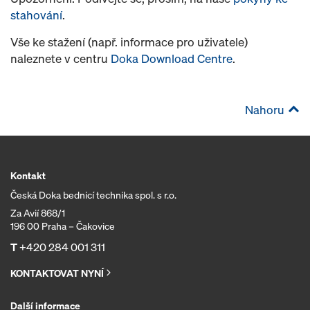
stahování
.
Vše ke stažení (např. informace pro uživatele)
naleznete v centru
Doka Download Centre
.
Nahoru
Kontakt
Česká Doka bednicí technika spol. s r.o.
Za Avií 868/1
196 00 Praha – Čakovice
T
+420 284 001 311
KONTAKTOVAT NYNÍ
Další informace