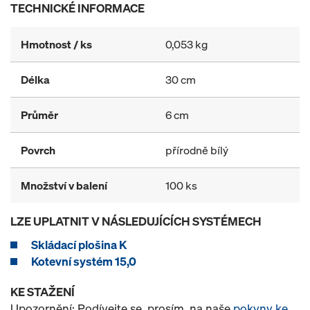
TECHNICKÉ INFORMACE
Hmotnost / ks
0,053 kg
Délka
30 cm
Průměr
6 cm
Povrch
přírodně bílý
Množství v balení
100 ks
LZE UPLATNIT V NÁSLEDUJÍCÍCH SYSTÉMECH
Skládací plošina K
Kotevní systém 15,0
KE STAŽENÍ
Upozornění: Podívejte se, prosím, na naše
pokyny ke