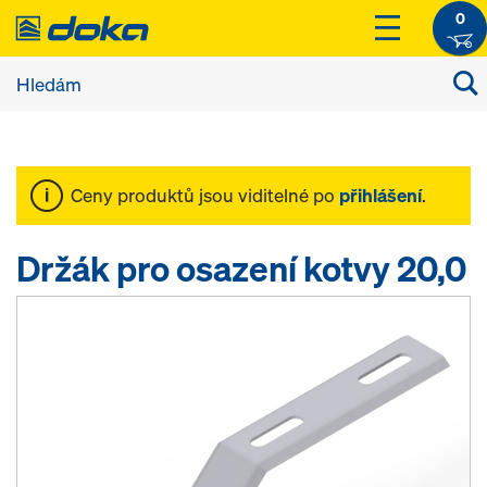
0
Ceny produktů jsou viditelné po
přihlášení
.
Držák pro osazení kotvy 20,0