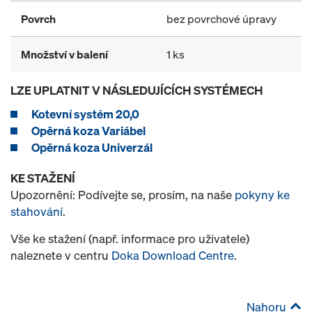
Povrch
bez povrchové úpravy
Množství v balení
1 ks
LZE UPLATNIT V NÁSLEDUJÍCÍCH SYSTÉMECH
Kotevní systém 20,0
Opěrná koza Variábel
Opěrná koza Univerzál
KE STAŽENÍ
Upozornění: Podívejte se, prosím, na naše
pokyny ke
stahování
.
Vše ke stažení (např. informace pro uživatele)
naleznete v centru
Doka Download Centre
.
Nahoru