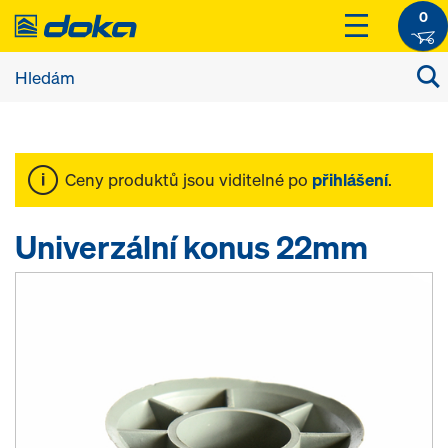
0
Ceny produktů jsou viditelné po
přihlášení
.
Univerzální konus 22mm