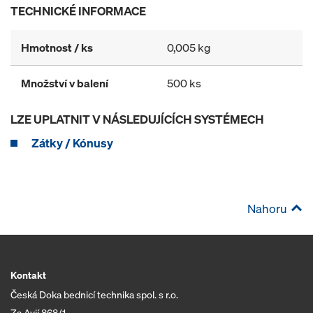
TECHNICKÉ INFORMACE
Hmotnost / ks
0,005 kg
Množství v balení
500 ks
LZE UPLATNIT V NÁSLEDUJÍCÍCH SYSTÉMECH
Zátky / Kónusy
Nahoru
Kontakt
Česká Doka bednicí technika spol. s r.o.
Za Avií 868/1