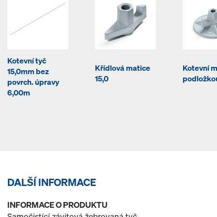
Kotevní tyč
Křídlová matice
Kotevní m
15,0mm bez
15,0
podložkou
povrch. úpravy
6,00m
DALŠÍ INFORMACE
INFORMACE O PRODUKTU
Samočistící závitová žebrovaná tyč.