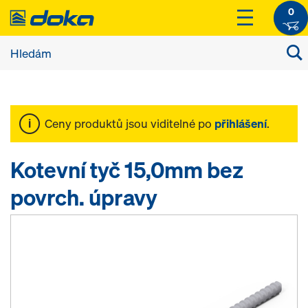
0
Ceny produktů jsou viditelné po
přihlášení
.
Kotevní tyč 15,0mm bez
povrch. úpravy