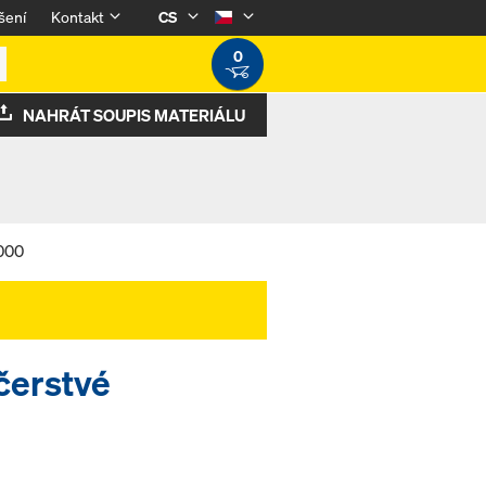
šení
Kontakt
CS
0
NAHRÁT SOUPIS MATERIÁLU
4000
čerstvé