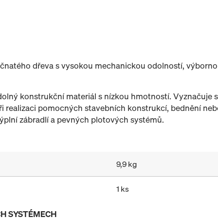
hličnatého dřeva s vysokou mechanickou odolností, výborno
olný konstrukční materiál s nízkou hmotností. Vyznačuje se
při realizaci pomocných stavebních konstrukcí, bednění ne
výplní zábradlí a pevných plotových systémů.
9,9 kg
1 ks
ÍCH SYSTÉMECH