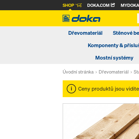
SHOP
DOKA.COM
MYDOK
Dřevomateriál
Stěnové b
Komponenty & příslu
Mostní systémy
Úvodní stránka
Dřevomateriál
St
Ceny produktů jsou vidit