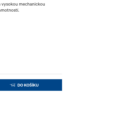
a s vysokou mechanickou
hmotností.
DO KOŠÍKU