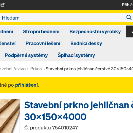
Přihlá
A
ednění
Stropní bednění
Bezpečnostní výrobky
šenství
Pracovní lešení
Bednicí desky
Podpěrné systémy
Šplhací systémy
avební řezivo
Prkna
Stavební prkno jehličnan čerstvé 30x150x
elné po
přihlášení
.
Stavební prkno jehličnan 
30x150x4000
Č. produktu
754010247