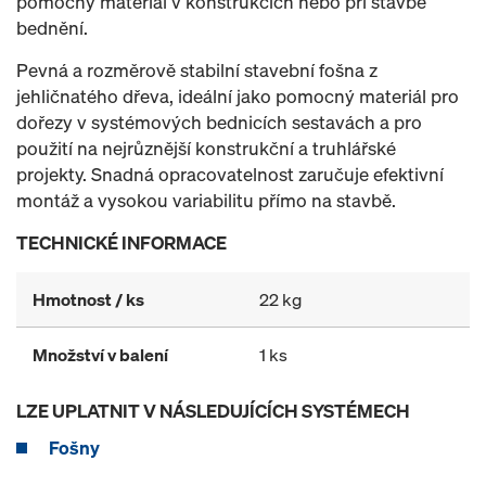
pomocný materiál v konstrukcích nebo při stavbě
bednění.
Pevná a rozměrově stabilní stavební fošna z
jehličnatého dřeva, ideální jako pomocný materiál pro
dořezy v systémových bednicích sestavách a pro
použití na nejrůznější konstrukční a truhlářské
projekty. Snadná opracovatelnost zaručuje efektivní
montáž a vysokou variabilitu přímo na stavbě.
TECHNICKÉ INFORMACE
Hmotnost / ks
22 kg
Množství v balení
1 ks
LZE UPLATNIT V NÁSLEDUJÍCÍCH SYSTÉMECH
Fošny