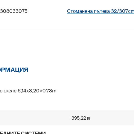
 308033075
Стоманена пътека 32/307c
ОРМАЦИЯ
о скеле 6,14x3,20x0,73m
395,22 кг
ЛЕДНИТЕ СИСТЕМИ