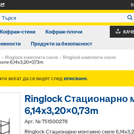
В
A
Кофраж-стени
Кофраж-плочи
КАЧ
лежности
Продукти за безопасност
е
Ringlock комплекти скеле
Ringlock комплекти скеле
келе 6,14x3,20x0,73m
ти могат да се видят след
вписване
.
Ringlock Стационарно 
6,14x3,20x0,73m
Арт. №
751500278
Ringlock Стационарно монтажно скеле 6,14x3