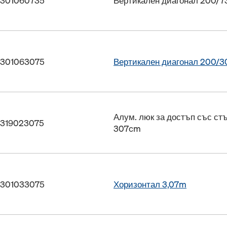
 301060735
Вертикален диагонал 200/
 301063075
Вертикален диагонал 200/
Алум. люк за достъп със ст
 319023075
307cm
 301033075
Хоризонтал 3,07m