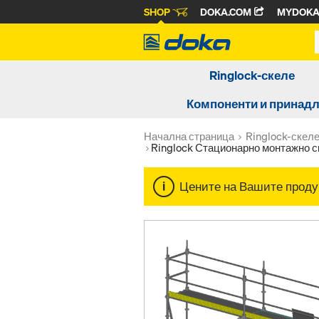
SHOP
DOKA.COM
MYDOK
Ringlock-скеле
Компоненти и принад
Начална страница
Ringlock-скел
Ringlock Стационарно монтажно с
Цените на Вашите продук