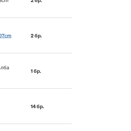
73cm
2 бр.
307cm
2 бр.
ълба
1 бр.
14 бр.