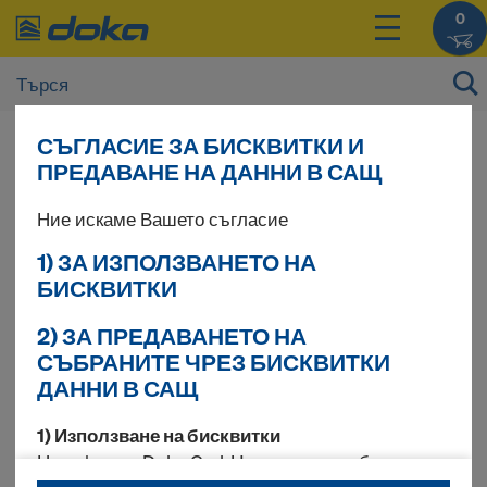
0
Цените на Вашите продукти могат да се
СЪГЛАСИЕ ЗА БИСКВИТКИ И
видят след
вписване
.
ПРЕДАВАНЕ НА ДАННИ В САЩ
Ние искаме Вашето съгласие
Ringlock
1) ЗА ИЗПОЛЗВАНЕТО НА
БИСКВИТКИ
комплекти скеле
2) ЗА ПРЕДАВАНЕТО НА
СЪБРАНИТЕ ЧРЕЗ БИСКВИТКИ
ДАННИ В САЩ
18 продукта намерени
1) Използване на бисквитки
Ние, фирма Doka GmbH, използваме бисквитки и
Най-търсено