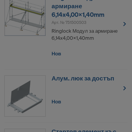
армиране
6,14x4,00x1,40mm
Арт. №
751500503
Ringlock Модул за армиране
6,14x4,00x1,40mm
Нов
Алум. люк за достъп
Нов
Стартов елемент къс