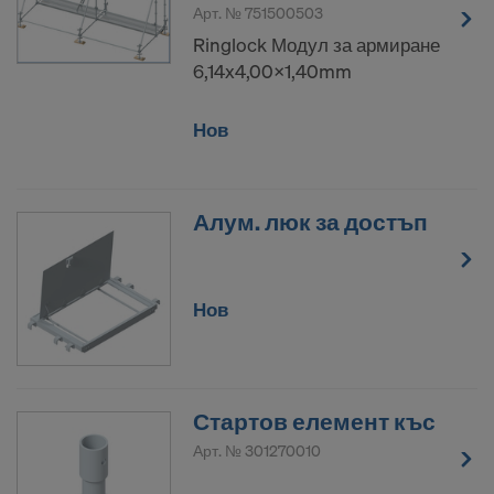
Арт. №
751500503
Ringlock Модул за армиране
6,14x4,00x1,40mm
Нов
Алум. люк за достъп
Нов
Стартов елемент къс
Арт. №
301270010