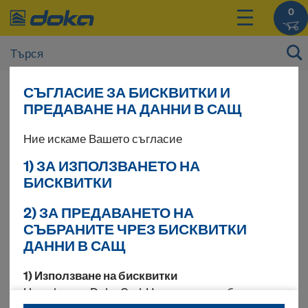
0
Цените на Вашите продукти могат да се
СЪГЛАСИЕ ЗА БИСКВИТКИ И
видят след
вписване
.
ПРЕДАВАНЕ НА ДАННИ В САЩ
Ние искаме Вашето съгласие
Ringlock-скеле
1) ЗА ИЗПОЛЗВАНЕТО НА
БИСКВИТКИ
2) ЗА ПРЕДАВАНЕТО НА
18 продукта намерени
СЪБРАНИТЕ ЧРЕЗ БИСКВИТКИ
ДАННИ В САЩ
Най-търсено
1) Използване на бисквитки
Ние, фирма Doka GmbH, използваме бисквитки и
Удължен вътр. парапет