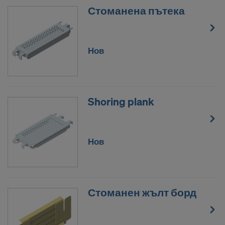
Ние работим заедно със следните получатели по
Стоманена пътека
различни приложения:
Facebook LLC
Google LLC
Нов
MaxMind Inc.
Microsoft Corporation
Monotype Imaging Holdings Inc.
Rocket Science Group LLC
Shoring plank
Sketchfab Inc.
The Trade Desk, Inc.
Vimeo LLC
Нов
YouTube LLC
Необходимо ни е Вашето изрично съгласие, за да
продължим да предаваме Вашите лични данни
към тези доставчици.
Стоманен жълт борд
Можете да оттеглите Вашето съгласие по всяко
време с действие занапред, като извикате