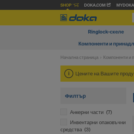
SHOP
DOKA.COM
MYDOK
Ringlock-скеле
Компоненти и принад
Начална страница
Компоненти и 
Цените на Вашите продук
Филтър
Анкерни части
(7)
Инвентарни опаковъчни
средства
(3)