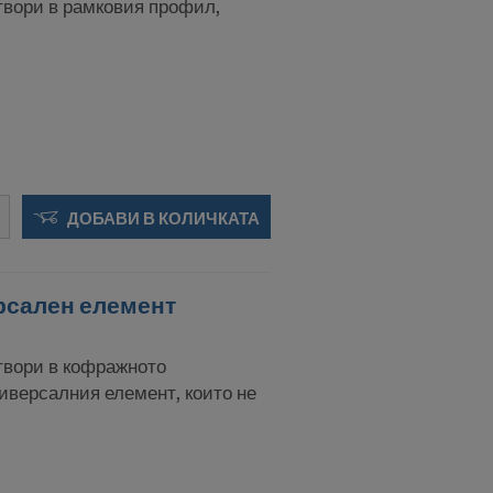
едаваме
отвори в рамковия профил,
напред, като
И И
ДОБАВИ В КОЛИЧКАТА
ерсален елемент
отвори в кофражното
иверсалния елемент, които не