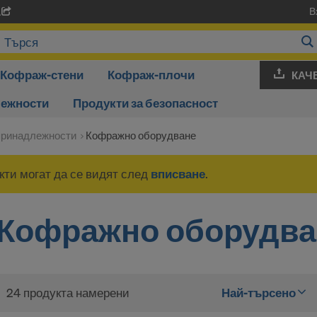
В
A
Кофраж-стени
Кофраж-плочи
КАЧ
лежности
Продукти за безопасност
принадлежности
Кофражно оборудване
ти могат да се видят след
вписване
.
Кофражно оборудва
24 продукта намерени
Най-търсено