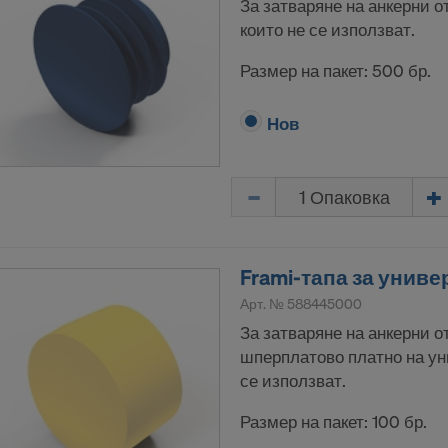
 ни е Вашето изрично съгласие, за да продължим да пр
За затваряне на анкерни 
ни данни към тези доставчици.
които не се използват.
ттеглите Вашето съгласие по всяко време с действие за
Размер на пакет: 500 бр.
стройките за бисквитки на уеб сайта.
Нов
И ЛИ СТЕ С ИЗПОЛЗВАНЕТО НА БИСКВИТК
АНЕТО НА ВАШИТЕ ЛИЧНИ ДАННИ В САЩ?
Количество
Frami-тапа за унив
Арт. №
588445000
За затваряне на анкерни 
шперплатово платно на ун
се използват.
Размер на пакет: 100 бр.