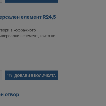
за целите на
 права към
версален елемент R24,5
ес по
отвори в кофражното
иверсалния елемент, които не
ния:
ДОБАВИ В КОЛИЧКАТА
ен отвор