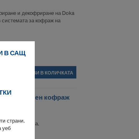
риране и декофриране на Doka
 системата за кофраж на
И В САЩ
ДОБАВИ В КОЛИЧКАТА
ТКИ
 за страничен кофраж
ти страни.
йчване на плоча.
а уеб