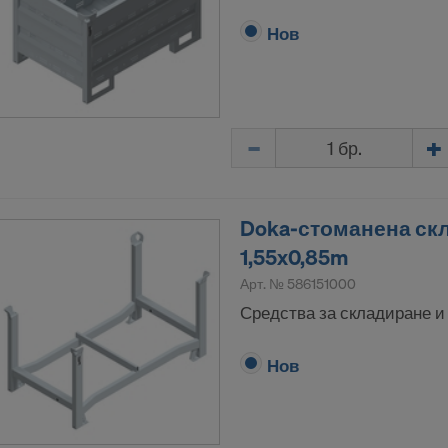
Нов
Количество
Doka-стоманена ск
1,55x0,85m
Арт. №
586151000
Средства за складиране и
Нов