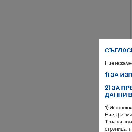
СЪГЛАСИ
Ние искаме
1) ЗА И
2) ЗА П
ДАННИ 
1) Използв
Ние, фирма
Това ни по
страница, н