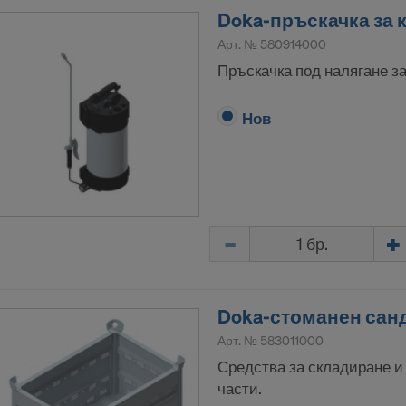
Doka-пръскачка за 
Арт. №
580914000
Пръскачка под налягане з
Нов
Количество
Doka-стоманен санд
Арт. №
583011000
Средства за складиране и
части.