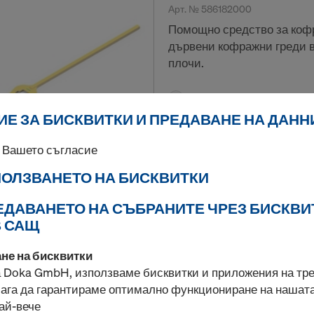
Арт. №
586182000
Помощно средство за коф
дървени кофражни греди в
плочи.
Нов
Е ЗА БИСКВИТКИ И ПРЕДАВАНЕ НА ДАНН
 Вашето съгласие
Количество
ЗПОЛЗВАНЕТО НА БИСКВИТКИ
РЕДАВАНЕТО НА СЪБРАНИТЕ ЧРЕЗ БИСКВИ
Универсална опора
В САЩ
30cm
ане на бисквитки
Арт. №
586232000
 Doka GmbH, използваме бисквитки и приложения на тре
Опора за странично обкра
мага да гарантираме оптимално функциониране на нашат
ай-вече