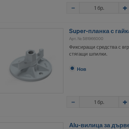
Количество
Super-планка с гайка
Арт. №
581966000
Фиксиращи средства с вгр
стягащи шпилки.
Нов
Количество
Alu-вилица за дърв