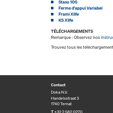
Staxo 100
Ferme d'appui Variabel
Frami Xlife
KS Xlife
TÉLÉCHARGEMENTS
Remarque : Observez nos
instru
Trouvez tous les téléchargement
Contact
Doka N.V.
Handelsstraat 3
1740 Ternat
T
+32 2 582 0270