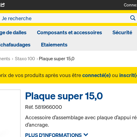
Conne
A
ge de dalles
Composants et accessoires
Sécurité
Echafaudages
Etaiements
ments
Staxo 100
Plaque super 15,0
prix de vos produits après vous être
connecté(e)
ou
inscrit(
Plaque super 15,0
Réf.
581966000
Accessoire d’assemblage avec plaque d’appui réut
d’ancrage.
PLUS D'INFORMATIONS