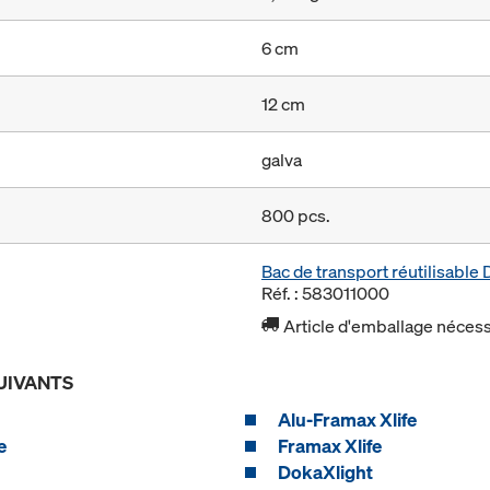
6 cm
12 cm
galva
800 pcs.
Bac de transport réutilisabl
Réf. : 583011000
Article d'emballage nécessa
UIVANTS
Alu-Framax Xlife
e
Framax Xlife
DokaXlight