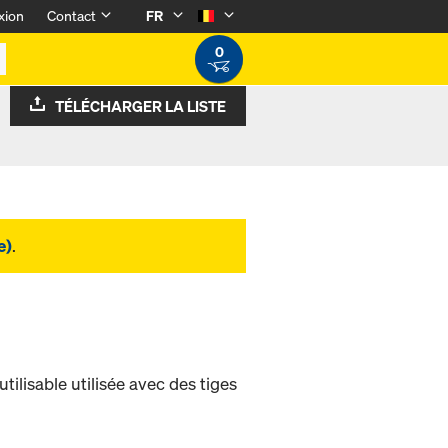
xion
Contact
FR
0
TÉLÉCHARGER LA LISTE
e)
.
ilisable utilisée avec des tiges