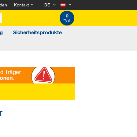
den
Kontakt
DE
0
g
Sicherheitsprodukte
r