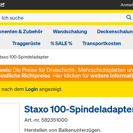
Anmel
A
nenten & Zubehör
Wandschalung
Deckenschalun
Traggerüste
% SALE %
Transportkosten
taxo 100-Spindeladapter
n nach dem
Login
angezeigt.
Staxo 100-Spindeladapte
Art.-nr.
582351000
Herstellen von Balkenunterzügen.