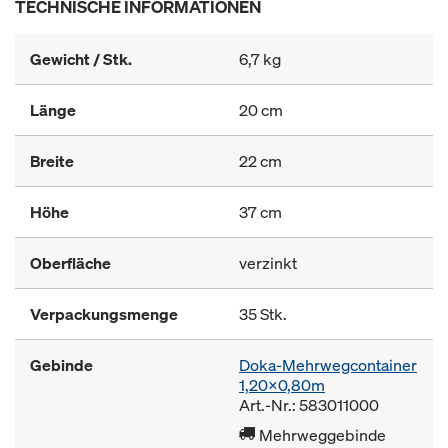
TECHNISCHE INFORMATIONEN
Gewicht / Stk.
6,7 kg
Länge
20 cm
Breite
22 cm
Höhe
37 cm
Oberfläche
verzinkt
Verpackungsmenge
35 Stk.
Gebinde
Doka-Mehrwegcontainer
1,20x0,80m
Art.-Nr.: 583011000
Mehrweggebinde