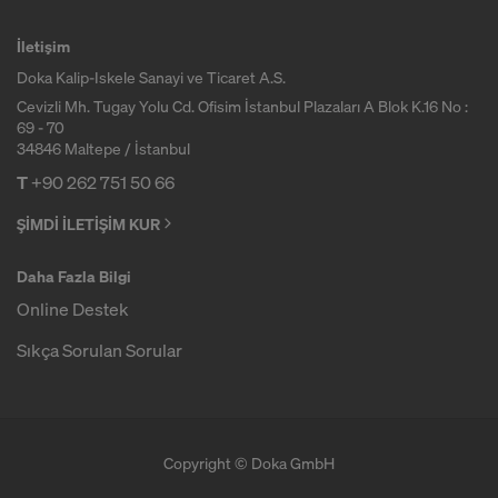
İletişim
Doka Kalip-Iskele Sanayi ve Ticaret A.S.
Cevizli Mh. Tugay Yolu Cd. Ofisim İstanbul Plazaları A Blok K.16 No :
69 - 70
34846 Maltepe / İstanbul
T
+90 262 751 50 66
ŞİMDİ İLETİŞİM KUR
Daha Fazla Bilgi
Online Destek
Sıkça Sorulan Sorular
Copyright © Doka GmbH