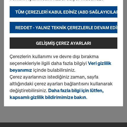
TÜM ÇEREZLERI KABUL EDINIZ (ABD SAĞLAYICILARI DA
Yeni
REDDET - YALNIZ TEKNIK ÇEREZLERLE DEVAM EDINIZ
GELIŞMIŞ ÇEREZ AYARLARI
Doka ahşap kiriş H20 eco P
Çerezlerin kullanımı ve devre dışı bırakma
seçenekleriyle ilgili daha fazla bilgiyi
Veri gizlilik
beyanımız
içinde bulabilirsiniz.
Yeni
Çerez ayarlarınızı istediğiniz zaman, sayfa
altlığındaki çerez ayarları bağlantısını kullanarak
değiştirebilirsiniz.
Daha fazla bilgi için lütfen,
kapsamlı gizlilik bildirimimize bakın
.
2 ürün bulundu