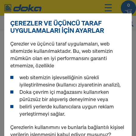
0
ÇEREZLER VE ÜÇÜNCÜ TARAF
UYGULAMALARI IÇIN AYARLAR
Ürünlerinizin fiyatlarını,
giriş
sonrasında
Çerezler ve üçüncü taraf uygulamaları, web
görebilirsiniz.
sitemizde kullanılmaktadır. Bu, web sitemizin
mümkün olan en iyi performansını garanti
Ahşap kalıp kirişleri
etmemize, özellikle
web sitemizin işlevselliğinin sürekli
iyileştirilmesine (kullanıcı ziyaretinin analizi),
Doka çevrim içi mağazasını kullanırken
pürüzsüz bir alışveriş deneyimine veya
2 ürün bulundu
belirli yerlerde kullanıcılara uygun reklam
yerleştirmeyi sağlar.
En çok görüntülenen
Çerezlerin kullanımını ve bunlarla bağlantılı kişisel
Doka ahşap kiriş H20 top P
verilerin işlenmesini kabul ediyor musunuz?