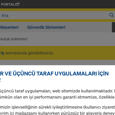
 PORTALI
ileşenleri
Güvenlik Sistemleri
kuluk sistemleri
riş
sonrasında görebilirsiniz.
Korkuluk sistemleri
R VE ÜÇÜNCÜ TARAF UYGULAMALARI IÇIN
R
üçüncü taraf uygulamaları, web sitemizde kullanılmaktadır.
1 ürün bulundu
En çok görüntülenen
ümkün olan en iyi performansını garanti etmemize, özellikle
izin işlevselliğinin sürekli iyileştirilmesine (kullanıcı ziyaret
Korkuluk dikmesi XP
rim içi mağazasını kullanırken pürüzsüz bir alışveriş dene