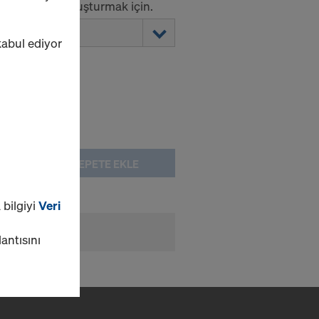
 bariyerleri oluşturmak için.
 kabul ediyor
SEPETE EKLE
 bilgiyi
Veri
lantısını