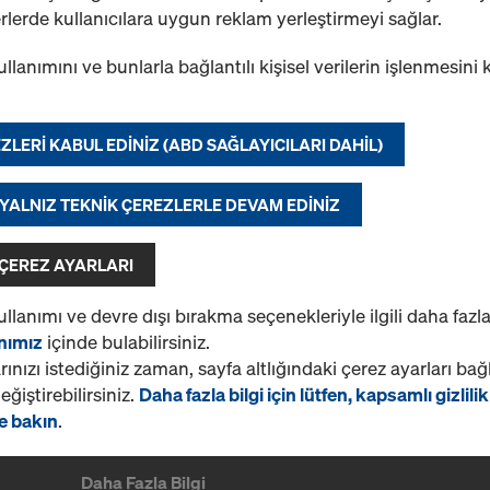
Kalıpta veya yapıda güvenlik
yerlerde kullanıcılara uygun reklam yerleştirmeyi sağlar.
Model seç
ullanımını ve bunlarla bağlantılı kişisel verilerin işlenmesini
Yeni
ZLERI KABUL EDINIZ (ABD SAĞLAYICILARI DAHIL)
 YALNIZ TEKNIK ÇEREZLERLE DEVAM EDINIZ
Miktar
 ÇEREZ AYARLARI
ullanımı ve devre dışı bırakma seçenekleriyle ilgili daha fazla
anımız
içinde bulabilirsiniz.
1 ürün bulundu
En çok görüntülenen
rınızı istediğiniz zaman, sayfa altlığındaki çerez ayarları bağ
ğiştirebilirsiniz.
Daha fazla bilgi için lütfen, kapsamlı gizlilik
e bakın
.
Daha Fazla Bilgi