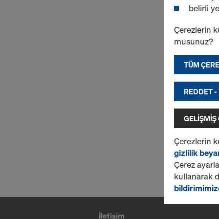
belirli 
Çerezlerin k
musunuz?
TÜM ÇERE
REDDET -
GELIŞMIŞ
Çerezlerin k
gizlilik bey
Çerez ayarla
kullanarak de
bildirimimiz
İletişim