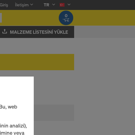
Giriş
İletişim
TR
0
MALZEME LISTESINI YÜKLE
 Bu, web
inin analizi),
yimine veya