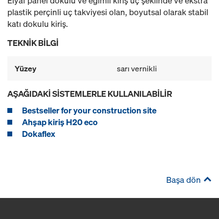
Elyaf panel dokulu ve eğimli kiriş uç şeklinde ve ekstra
plastik perçinli uç takviyesi olan, boyutsal olarak stabil
katı dokulu kiriş.
TEKNIK BILGI
Yüzey
sarı vernikli
AŞAĞIDAKI SISTEMLERLE KULLANILABILIR
Bestseller for your construction site
Ahşap kiriş H20 eco
Dokaflex
Başa dön