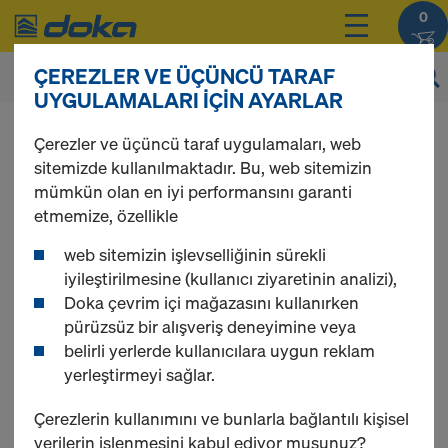
0
ÇEREZLER VE ÜÇÜNCÜ TARAF
UYGULAMALARI IÇIN AYARLAR
Ürünlerinizin fiyatlarını,
giriş
sonrasında
Çerezler ve üçüncü taraf uygulamaları, web
görebilirsiniz.
sitemizde kullanılmaktadır. Bu, web sitemizin
mümkün olan en iyi performansını garanti
Ahşap kiriş H20 top
etmemize, özellikle
web sitemizin işlevselliğinin sürekli
iyileştirilmesine (kullanıcı ziyaretinin analizi),
Doka çevrim içi mağazasını kullanırken
pürüzsüz bir alışveriş deneyimine veya
1 ürün bulundu
belirli yerlerde kullanıcılara uygun reklam
yerleştirmeyi sağlar.
En çok görüntülenen
Çerezlerin kullanımını ve bunlarla bağlantılı kişisel
Doka ahşap kiriş H20 top P
verilerin işlenmesini kabul ediyor musunuz?