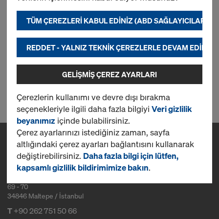
TÜM ÇEREZLERI KABUL EDINIZ (ABD SAĞLAYICILARI DA
Yeni
REDDET - YALNIZ TEKNIK ÇEREZLERLE DEVAM EDINIZ
GELIŞMIŞ ÇEREZ AYARLARI
1 ürün bulundu
Çerezlerin kullanımı ve devre dışı bırakma
seçenekleriyle ilgili daha fazla bilgiyi
Veri gizlilik
beyanımız
içinde bulabilirsiniz.
Çerez ayarlarınızı istediğiniz zaman, sayfa
altlığındaki çerez ayarları bağlantısını kullanarak
İletişim
değiştirebilirsiniz.
Daha fazla bilgi için lütfen,
Doka Kalip-Iskele Sanayi ve Ticaret A.S.
kapsamlı gizlilik bildirimimize bakın
.
Cevizli Mh. Tugay Yolu Cd. Ofisim İstanbul Plazaları A Blok K.16 No :
69 - 70
34846 Maltepe / İstanbul
T
+90 262 751 50 66