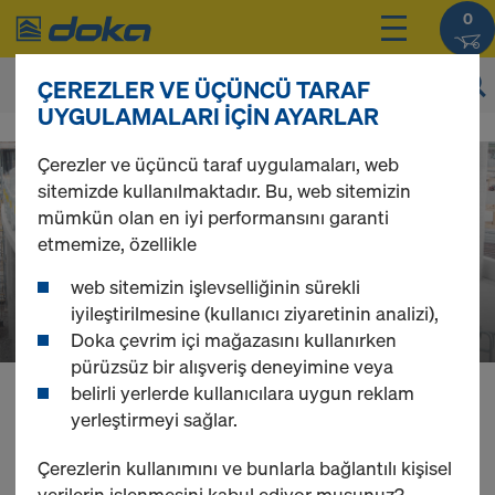
0
ÇEREZLER VE ÜÇÜNCÜ TARAF
UYGULAMALARI IÇIN AYARLAR
D
Çerezler ve üçüncü taraf uygulamaları, web
sitemizde kullanılmaktadır. Bu, web sitemizin
o
mümkün olan en iyi performansını garanti
etmemize, özellikle
k
web sitemizin işlevselliğinin sürekli
iyileştirilmesine (kullanıcı ziyaretinin analizi),
a
Doka çevrim içi mağazasını kullanırken
pürüzsüz bir alışveriş deneyimine veya
belirli yerlerde kullanıcılara uygun reklam
O
Ürünlerinizin fiyatlarını,
giriş
sonrasında
yerleştirmeyi sağlar.
görebilirsiniz.
Çerezlerin kullanımını ve bunlarla bağlantılı kişisel
verilerin işlenmesini kabul ediyor musunuz?