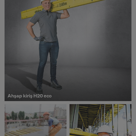
ğ
a
z
a
-
K
Ahşap kiriş H20 eco
a