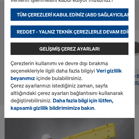
n
TÜM ÇEREZLERI KABUL EDINIZ (ABD SAĞLAYICILARI DA
l
FAVORI ÜRÜNLER
REDDET - YALNIZ TEKNIK ÇEREZLERLE DEVAM EDINIZ
i
GELIŞMIŞ ÇEREZ AYARLARI
n
Çerezlerin kullanımı ve devre dışı bırakma
seçenekleriyle ilgili daha fazla bilgiyi
Veri gizlilik
e
Doka ahşap kiriş
Doka ahşap kiriş
DokaPly B
beyanımız
içinde bulabilirsiniz.
H20 eco P
H20 top P
21mm 12
Çerez ayarlarınızı istediğiniz zaman, sayfa
altlığındaki çerez ayarları bağlantısını kullanarak
M
değiştirebilirsiniz.
Daha fazla bilgi için lütfen,
kapsamlı gizlilik bildirimimize bakın
.
a