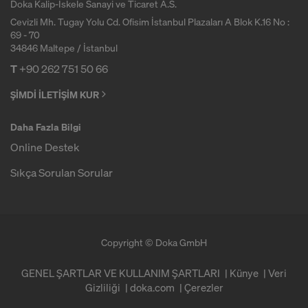
n
Doka Kalip-Iskele Sanayi ve Ticaret A.S.
Cevizli Mh. Tugay Yolu Cd. Ofisim İstanbul Plazaları A Blok K.16 No :
a
69 - 70
34846 Maltepe / İstanbul
T
+90 262 751 50 66
l
ŞİMDİ İLETİŞİM KUR
m
Daha Fazla Bilgi
Online Destek
a
Sıkça Sorulan Sorular
n
Copyright © Doka GmbH
ı
GENEL ŞARTLAR VE KULLANIM ŞARTLARI
Künye
Veri
Gizliliği
doka.com
Çerezler