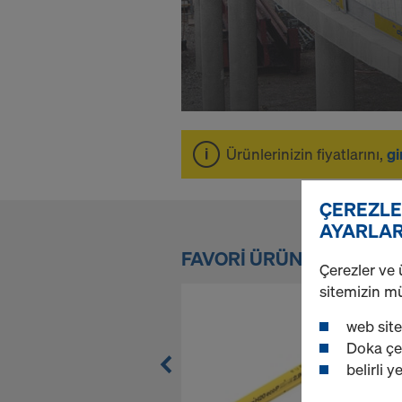
n
l
i
Ürünlerinizin fiyatlarını,
gi
n
ÇEREZLE
AYARLA
e
FAVORI ÜRÜNLER
Çerezler ve 
sitemizin m
M
web sitem
Doka çev
a
belirli 