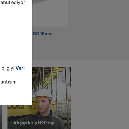
 kabul ediyor
DokaPly Birch DC 18mm
Koruyucu ızgara XP
125/250cm
2,70x1,20m
 bilgiyi
Veri
lantısını
Ahşap kiriş H20 top