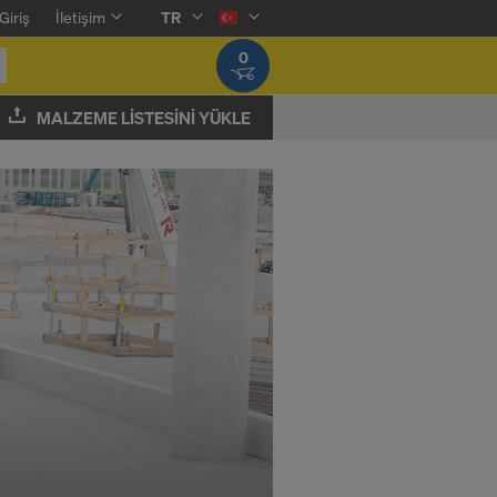
Giriş
İletişim
TR
0
MALZEME LISTESINI YÜKLE