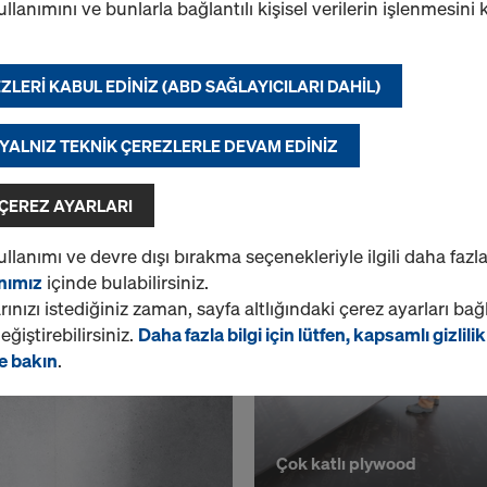
ullanımını ve bunlarla bağlantılı kişisel verilerin işlenmesini
ZLERI KABUL EDINIZ (ABD SAĞLAYICILARI DAHIL)
DokaPly Birch DC 21mm
oka ahşap kiriş H20 top P
 YALNIZ TEKNIK ÇEREZLERLE DEVAM EDINIZ
125/250cm
 ÇEREZ AYARLARI
ullanımı ve devre dışı bırakma seçenekleriyle ilgili daha fazla
anımız
içinde bulabilirsiniz.
rınızı istediğiniz zaman, sayfa altlığındaki çerez ayarları bağ
ğiştirebilirsiniz.
Daha fazla bilgi için lütfen, kapsamlı gizlilik
e bakın
.
Çok katlı plywood