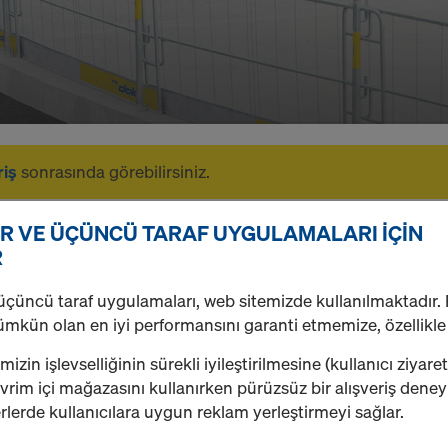
riş
sonrasında görebilirsiniz.
R VE ÜÇÜNCÜ TARAF UYGULAMALARI IÇIN
R
üçüncü taraf uygulamaları, web sitemizde kullanılmaktadır.
ümkün olan en iyi performansını garanti etmemize, özellikle
izin işlevselliğinin sürekli iyileştirilmesine (kullanıcı ziyaret
rim içi mağazasını kullanırken pürüzsüz bir alışveriş dene
yerlerde kullanıcılara uygun reklam yerleştirmeyi sağlar.