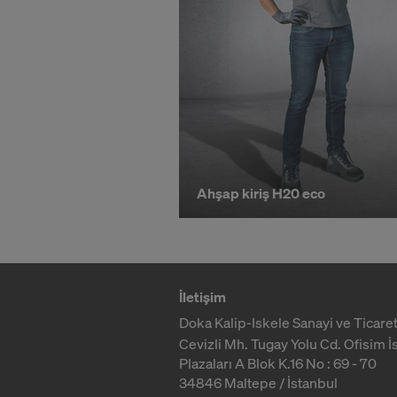
l
ı
p
s
Ahşap kiriş H20 eco
a
t
İletişim
Doka Kalip-Iskele Sanayi ve Ticaret
Cevizli Mh. Tugay Yolu Cd. Ofisim İ
ı
Plazaları A Blok K.16 No : 69 - 70
34846 Maltepe / İstanbul