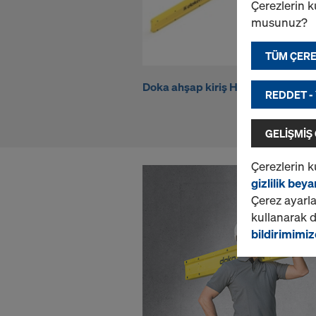
Çerezlerin k
ğ
musunuz?
a
TÜM ÇERE
Doka ahşap kiriş H20 eco P
D
REDDET -
z
GELIŞMIŞ
a
Çerezlerin k
gizlilik bey
-
Çerez ayarla
kullanarak de
K
bildirimimiz
a