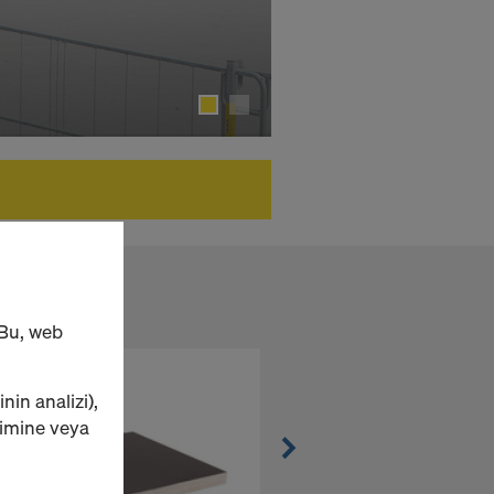
 Bu, web
inin analizi),
yimine veya