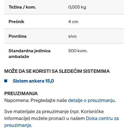
Težina / kom.
0,005 kg
Prečnik
4 cm
Površina
sivo
Standardna jedinica
500 kom.
ambalaže
MOŽE DA SE KORISTI SA SLEDEĆIM SISTEMIMA
Sistem ankera 15,0
PREUZIMANJA
Napomena: Pregledajte naše
detalje o preuzimanju
.
Sve materijale za preuzimanje (npr. Korisničke
informacije) možete pronaći u našem
Doka centru za
preuzimanje
.