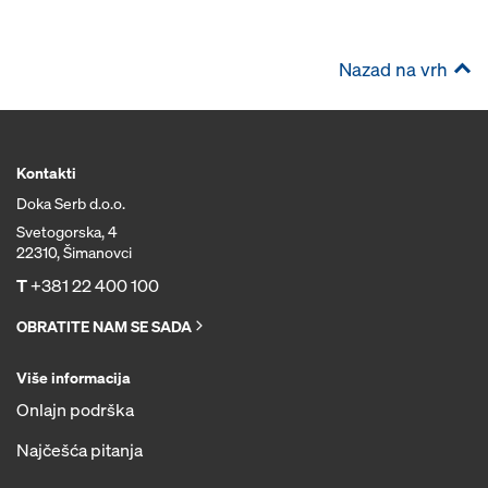
Nazad na vrh
Kontakti
Doka Serb d.o.o.
Svetogorska, 4
22310, Šimanovci
T
+381 22 400 100
OBRATITE NAM SE SADA
Više informacija
Onlajn podrška
Najčešća pitanja