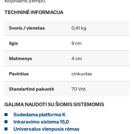
klojiniams įtempti.
TECHNINĖ INFORMACIJA
Svoris / vienetas
0,41 kg
ilgis
9 cm
Matmenys
4 cm
Paviršius
cinkuotas
Standartinė pakuotė
70 Vnt.
GALIMA NAUDOTI SU ŠIOMIS SISTEMOMIS
Sudedama platforma K
Inkaravimo sistema 15,0
Universalus vienpusis rėmas