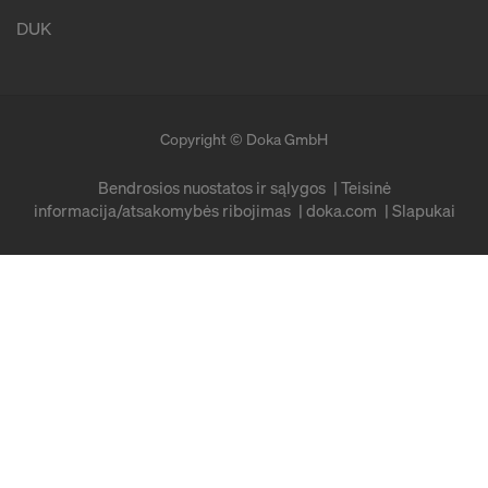
DUK
Copyright © Doka GmbH
Bendrosios nuostatos ir sąlygos
Teisinė
informacija/atsakomybės ribojimas
doka.com
Slapukai