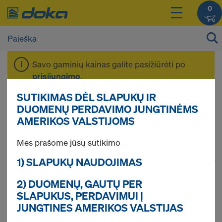
0
Savo gaminių kainas galite pasižiūrėti po
prisijungimo
.
SUTIKIMAS DĖL SLAPUKŲ IR
Kolonų klojiniai
DUOMENŲ PERDAVIMO JUNGTINĖMS
AMERIKOS VALSTIJOMS
Mes prašome jūsų sutikimo
1) SLAPUKŲ NAUDOJIMAS
1
(cur
Rasta 36 gaminių
2) DUOMENŲ, GAUTŲ PER
Dažniausiai peržiūrėti
SLAPUKUS, PERDAVIMUI Į
JUNGTINES AMERIKOS VALSTIJAS
Framax kėlimo kablys