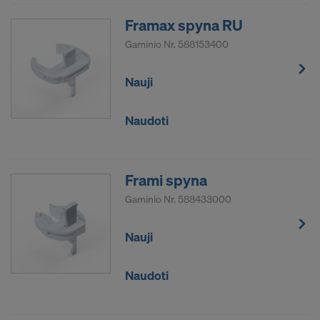
AR SUTINKATE NAUDOTI SLAPUKUS
Framax spyna RU
IR PERDUOTI SAVO ASMENINIUS
Gaminio Nr.
588153400
DUOMENIS JUNGTINĖMS AMERIKOS
VALSTIJOMS?
Nauji
Naudoti
Frami spyna
Gaminio Nr.
588433000
Nauji
Naudoti