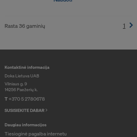
1
(cur
Rasta 36 gaminių
Kontaktinė informacija
Doka Lietuva UAB
Vilniaus g. 9
14256 Paežerių k.
T
+370 5 2780678
SUSISIEKITE DABAR
Daugiau informacijos
Tiesioginė pagalba internetu