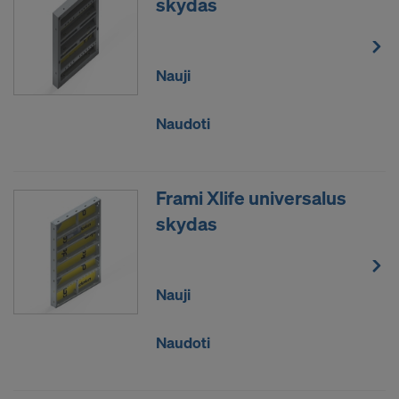
perduodame jūsų asmens duomenis rankiniu būdu
skydas
arba per sąsają šiems partneriams Jungtinėse
Amerikos Valstijose.
Nauji
Norėtume jus informuoti, kad 2020 m. Liepos 16 d.
Nutarimas (Europos Sąjungos Teisingumo Teismo
sprendimas byloje C-311/18, „Schrems II“) panaikina
Naudoti
ES ir JAV privatumo skydo sprendimą, leidusį
perduoti asmens duomenis į Jungtines Amerikos
Valstijas. Todėl kaip trečioji šalis Jungtinės
Frami Xlife universalus
Amerikos Valstijos nesiūlo tinkamo duomenų
skydas
apsaugos lygio.
Jums, kaip vartotojui yra rizika, kad asmens
duomenys bus perduodami subjektui
Nauji
Asmens duomenys, kuriuos mes perduodame į
Jungtines Amerikos Valstijas, visų pirma yra IP
Naudoti
adresai (interneto protokolo adresai).
Bendradarbiaujame per įvairias programas su šiais