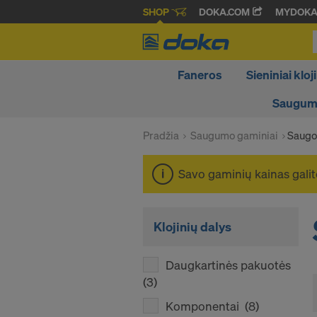
SHOP
DOKA.COM
MYDOK
Faneros
Sieniniai kloji
Saugumo
Pradžia
Saugumo gaminiai
Saugo
Savo gaminių kainas galit
Klojinių dalys
Daugkartinės pakuotės
(3)
Komponentai
(8)