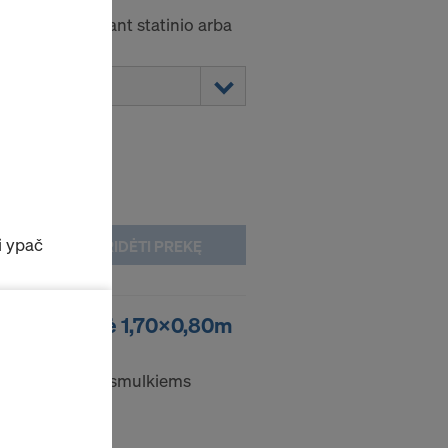
nius barjerus ant statinio arba
i ypač
PRIDĖTI PREKĘ
ortavimo dežė 1,70x0,80m
vimo įrenginys smulkiems
tumo
niai slapukų