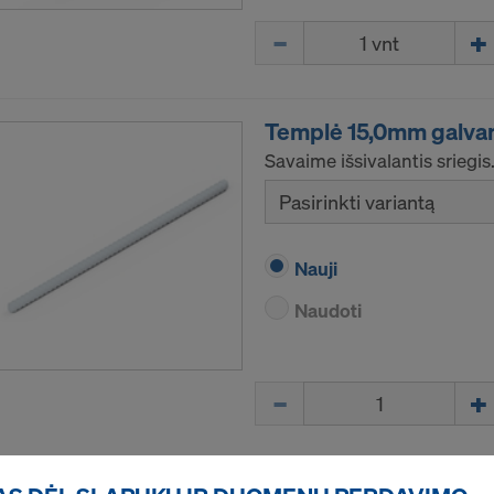
Kiekis
Templė 15,0mm galva
Savaime išsivalantis sriegis
Pasirinkti variantą
Nauji
Naudoti
Kiekis
Apsauginės grotelės