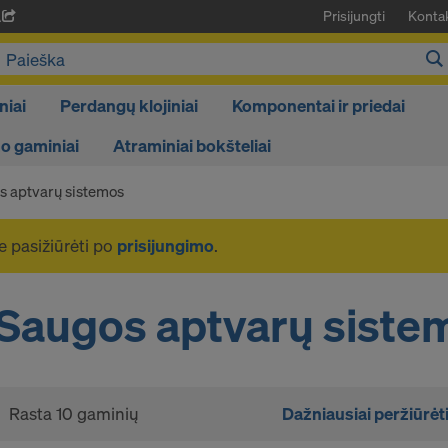
Prisijungti
Kontak
A
niai
Perdangų klojiniai
Komponentai ir priedai
 gaminiai
Atraminiai bokšteliai
s aptvarų sistemos
e pasižiūrėti po
prisijungimo
.
Saugos aptvarų siste
Rasta 10 gaminių
Dažniausiai peržiūrėt