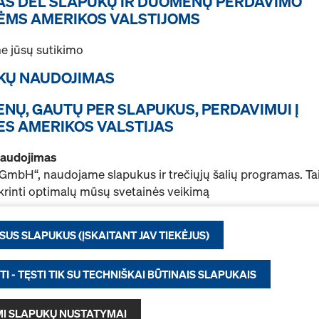
AS DĖL SLAPUKŲ IR DUOMENŲ PERDAVIMO
ĖMS AMERIKOS VALSTIJOMS
Naudojamos įrengti apsaugi
klojinio.
 jūsų sutikimo
Pasirinkti variantą
UKŲ NAUDOJIMAS
Nauji
ENŲ, GAUTŲ PER SLAPUKUS, PERDAVIMUI Į
ES AMERIKOS VALSTIJAS
Naudoti
naudojimas
Kiekis
GmbH“, naudojame slapukus ir trečiųjų šalių programas. Ta
krinti optimalų mūsų svetainės veikimą
kstamai gerinti mūsų puslapio veikimą.
Doka tinklinė transp
ISUS SLAPUKUS (ĮSKAITANT JAV TIEKĖJUS)
inti Doka internetinės parduotuvės naudojimą arba
Gaminio Nr.
583012000
ti reklamą Jūsų poreikiams.
Sandėliavimo ir transporta
I - TĘSTI TIK SU TECHNIŠKAI BŪTINAIS SLAPUKAIS
uti daugiau informacijos apie slapukus, žr.
duomenų priva
daiktams.
 Mes taip pat siūlome galimybę pasirinkti slapukus
(išplėsti
I SLAPUKŲ NUSTATYMAI
)
.