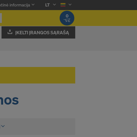
tinė informacija
LT
0
ĮKELTI ĮRANGOS SĄRAŠĄ
mos
i