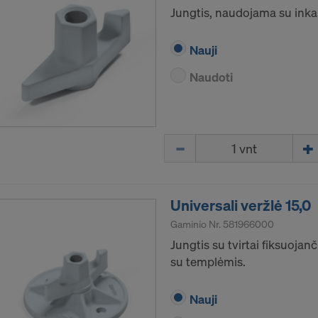
Jungtis, naudojama su inka
Nauji
Naudoti
Kiekis
Universali veržlė 15,0
Gaminio Nr.
581966000
Jungtis su tvirtai fiksuoja
su templėmis.
Nauji