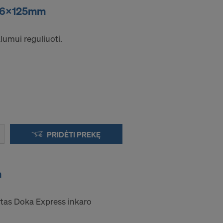
 16x125mm
lumui reguliuoti.
PRIDĖTI PREKĘ
m
rtas Doka Express inkaro