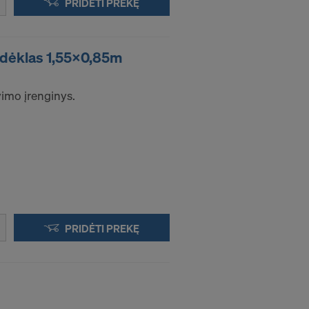
PRIDĖTI PREKĘ
adėklas 1,55x0,85m
vimo įrenginys.
ikalingas
PRIDĖTI PREKĘ
O