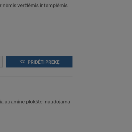
rinėmis veržlėmis ir templėmis.
PRIDĖTI PREKĘ
nčia atramine plokšte, naudojama