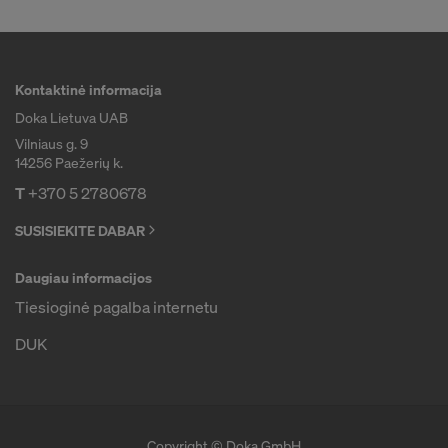
IR PERDUOTI SAVO ASMENINIUS
DUOMENIS JUNGTINĖMS AMERIKOS
VALSTIJOMS?
Kontaktinė informacija
Doka Lietuva UAB
Vilniaus g. 9
14256 Paežerių k.
T
+370 5 2780678
SUSISIEKITE DABAR
Daugiau informacijos
Tiesioginė pagalba internetu
DUK
Copyright © Doka GmbH