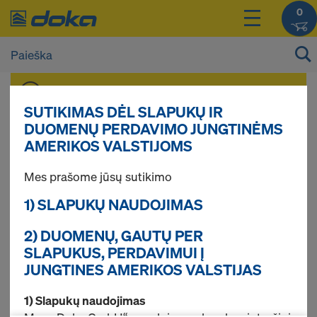
0
Savo gaminių kainas galite pasižiūrėti po
prisijungimo
.
SUTIKIMAS DĖL SLAPUKŲ IR
DUOMENŲ PERDAVIMO JUNGTINĖMS
AMERIKOS VALSTIJOMS
Klojinio skylių
Mes prašome jūsų sutikimo
kaiščiai ir
1) SLAPUKŲ NAUDOJIMAS
2) DUOMENŲ, GAUTŲ PER
sandėliavimo
SLAPUKUS, PERDAVIMUI Į
JUNGTINES AMERIKOS VALSTIJAS
konusai
1) Slapukų naudojimas