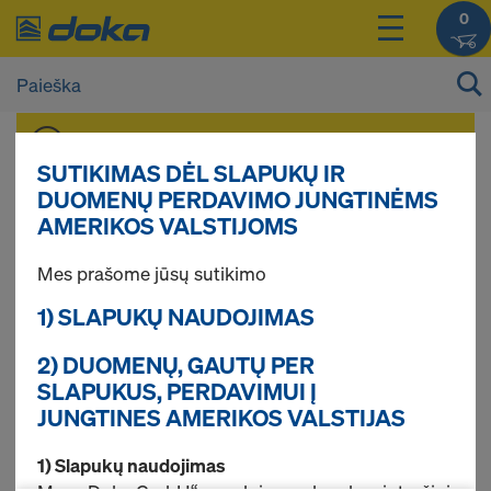
0
Savo gaminių kainas galite pasižiūrėti po
prisijungimo
.
SUTIKIMAS DĖL SLAPUKŲ IR
DUOMENŲ PERDAVIMO JUNGTINĖMS
AMERIKOS VALSTIJOMS
Fiksatoriai
Mes prašome jūsų sutikimo
perdangoms
1) SLAPUKŲ NAUDOJIMAS
2) DUOMENŲ, GAUTŲ PER
SLAPUKUS, PERDAVIMUI Į
JUNGTINES AMERIKOS VALSTIJAS
Rasta 10 gaminių
1) Slapukų naudojimas
Dažniausiai peržiūrėti