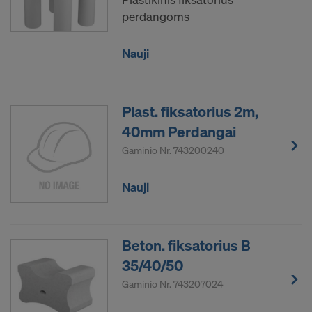
IR PERDUOTI SAVO ASMENINIUS
perdangoms
DUOMENIS JUNGTINĖMS AMERIKOS
VALSTIJOMS?
Nauji
Plast. fiksatorius 2m,
40mm Perdangai
Gaminio Nr.
743200240
Nauji
Beton. fiksatorius B
35/40/50
Gaminio Nr.
743207024