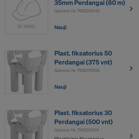
35mm Perdangai (80 m)
Facebook LLC
Gaminio Nr.
743205043
Google LLC
MaxMind Inc.
Nauji
Microsoft Corporation
Monotype Imaging Holdings Inc.
Rocket Science Group LLC
Sketchfab Inc.
Plast. fiksatorius 50
The Trade Desk, Inc.
Perdangai (375 vnt)
Vimeo LLC
Gaminio Nr.
743207006
YouTube LLC
Nauji
Norint toliau siųsti jūsų asmens duomenis šiems
paslaugų teikėjams, reikalingas jūsų aiškus
sutikimas.
Plast. fiksatorius 30
Galite bet kada atšaukti savo sutikimą slapukų
Perdangai (500 vnt)
nustatymuose.
Gaminio Nr.
743205014
AR SUTINKATE NAUDOTI SLAPUKUS
Plastikinis fiksatorius